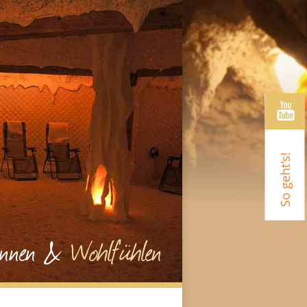
So geht's!
annen &
Wohlfühlen