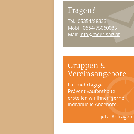
Fragen?
Tel.: 05354/88333
Mobil: 0664/75060085
Mail:
info@meer-salz.at
Gruppen &
Vereinsangebote
Für mehrtägige
Präventivaufenthalte
erstellen wir Ihnen gerne
individuelle Angebote.
jetzt Anfragen